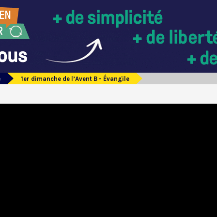
e
1er dimanche de l’Avent B - Évangile