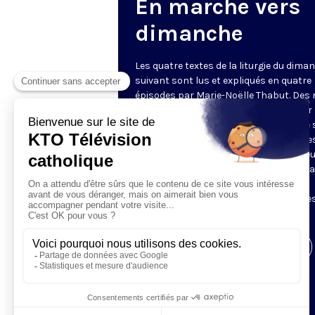
En marche vers
dimanche
Les quatre textes de la liturgie du dima
suivant sont lus et expliqués en quatre
épisodes par Marie-Noëlle Thabut. Des
simples et lumineux pour aller au cœur 
Révélation biblique, entrer dans ce que 
Luc appelle « l’intelligence des Écritures
Chaque jour, vivez avec la Parole de Dieu
Lundi, la première lecture ; mardi, le ps
mercredi, la deuxième lecture ; jeudi,
l’Évangile ; vendredi, les quatre épisodes
suite.
Visiter la page de l'émission