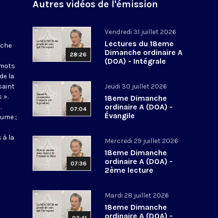
Autres vidéos de l'émission
Vendredi 31 juillet 2026
Lectures du 18eme
nche
Dimanche ordinaire A
28:26
(DOA) - Intégrale
 mots
de la
saint
Jeudi 30 juillet 2026
 ».
18eme Dimanche
ordinaire A (DOA) -
.
07:04
Évangile
aume ;
 à la
Mercredi 29 juillet 2026
18eme Dimanche
ordinaire A (DOA) -
07:36
2ème lecture
Mardi 28 juillet 2026
18eme Dimanche
ordinaire A (DOA) -
07:41