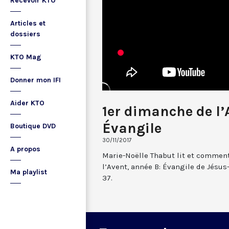
Recevoir KTO
Articles et
dossiers
KTO Mag
Donner mon IFI
Aider KTO
1er dimanche de l’
Évangile
Boutique DVD
30/11/2017
A propos
Marie-Noëlle Thabut lit et comment
l’Avent, année B: Évangile de Jésus-
Ma playlist
37.