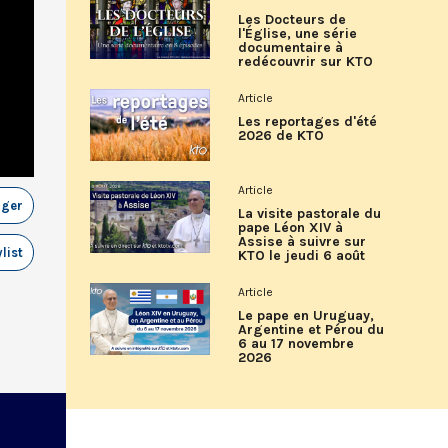
Les Docteurs de
l'Église, une série
documentaire à
redécouvrir sur KTO
Article
Les reportages d'été
2026 de KTO
Article
ager
La visite pastorale du
pape Léon XIV à
Assise à suivre sur
list
KTO le jeudi 6 août
Article
Le pape en Uruguay,
Argentine et Pérou du
6 au 17 novembre
2026