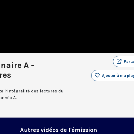
Part
naire A -
res
Ajouter à ma play
e l’intégralité des lectures du
année A.
Autres vidéos de l'émission