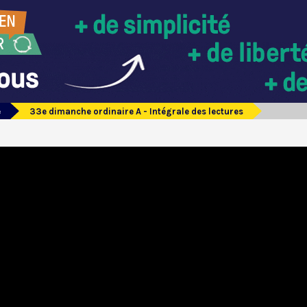
e
33e dimanche ordinaire A - Intégrale des lectures