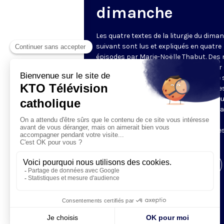
dimanche
Les quatre textes de la liturgie du dima
suivant sont lus et expliqués en quatre
épisodes par Marie-Noëlle Thabut. Des
simples et lumineux pour aller au cœur 
Révélation biblique, entrer dans ce que 
Luc appelle « l’intelligence des Écritures
Chaque jour, vivez avec la Parole de Dieu
Lundi, la première lecture ; mardi, le ps
mercredi, la deuxième lecture ; jeudi,
l’Évangile ; vendredi, les quatre épisodes
suite.
Visiter la page de l'émission