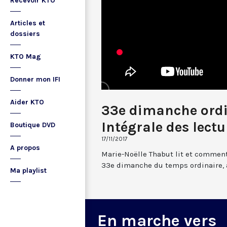
Recevoir KTO
Articles et
dossiers
KTO Mag
Donner mon IFI
Aider KTO
33e dimanche ordi
Intégrale des lectu
Boutique DVD
17/11/2017
A propos
Marie-Noëlle Thabut lit et comment
33e dimanche du temps ordinaire, 
Ma playlist
En marche vers