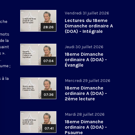
Vendredi 31 juillet 2026
Lectures du 18eme
nche
Dimanche ordinaire A
28:26
(DOA) - Intégrale
 mots
de la
saint
Jeudi 30 juillet 2026
 ».
18eme Dimanche
ordinaire A (DOA) -
.
07:04
Évangile
aume ;
 à la
Mercredi 29 juillet 2026
18eme Dimanche
ordinaire A (DOA) -
07:36
2ème lecture
Mardi 28 juillet 2026
18eme Dimanche
ordinaire A (DOA) -
07:41
Psaume