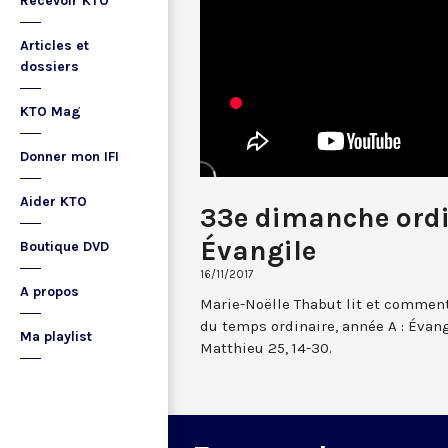
Recevoir KTO
Articles et
dossiers
KTO Mag
Donner mon IFI
Aider KTO
33e dimanche ordi
Évangile
Boutique DVD
16/11/2017
A propos
Marie-Noëlle Thabut lit et commen
du temps ordinaire, année A : Évang
Ma playlist
Matthieu 25, 14-30.