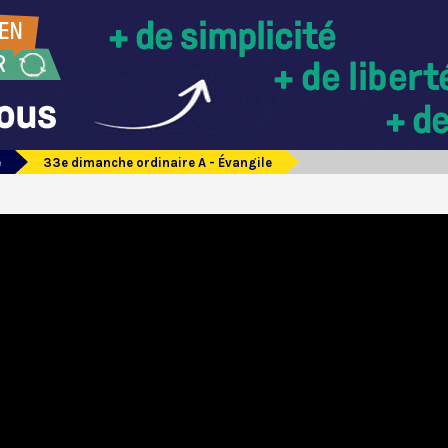
e
33e dimanche ordinaire A - Évangile