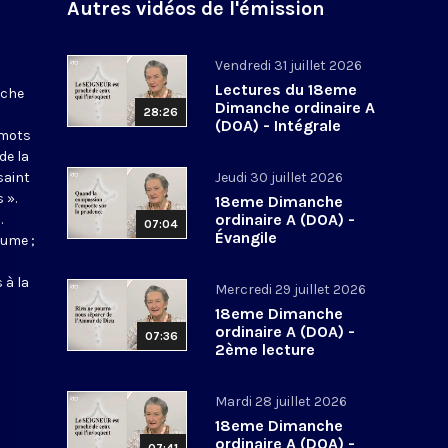
Autres vidéos de l'émission
Vendredi 31 juillet 2026
Lectures du 18eme
nche
Dimanche ordinaire A
28:26
(DOA) - Intégrale
 mots
de la
saint
Jeudi 30 juillet 2026
 ».
18eme Dimanche
ordinaire A (DOA) -
.
07:04
Évangile
aume ;
 à la
Mercredi 29 juillet 2026
18eme Dimanche
ordinaire A (DOA) -
07:36
2ème lecture
Mardi 28 juillet 2026
18eme Dimanche
ordinaire A (DOA) -
07:41