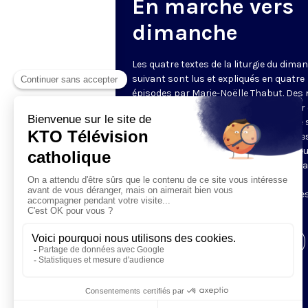
En marche vers
dimanche
Les quatre textes de la liturgie du dima
suivant sont lus et expliqués en quatre
épisodes par Marie-Noëlle Thabut. Des
simples et lumineux pour aller au cœur 
Révélation biblique, entrer dans ce que 
Luc appelle « l’intelligence des Écritures
Chaque jour, vivez avec la Parole de Dieu
Lundi, la première lecture ; mardi, le ps
mercredi, la deuxième lecture ; jeudi,
l’Évangile ; vendredi, les quatre épisodes
suite.
Visiter la page de l'émission