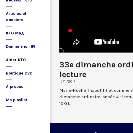
Recevoir KTO
Articles et
dossiers
KTO Mag
Donner mon IFI
Aider KTO
33e dimanche ordin
lecture
Boutique DVD
13/11/2017
A propos
Marie-Noëlle Thabut lit et comment
dimanche ordinaire, année A : lectu
Ma playlist
10-31.