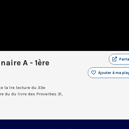
Part
aire A - 1ère
Ajouter à ma play
e la 1re lecture du 33e
re du du livre des Proverbes 31,