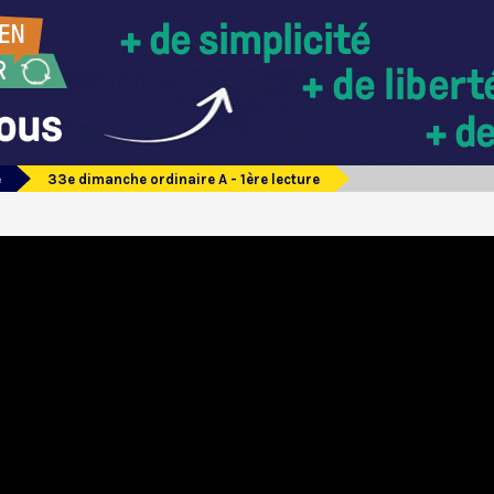
e
33e dimanche ordinaire A - 1ère lecture