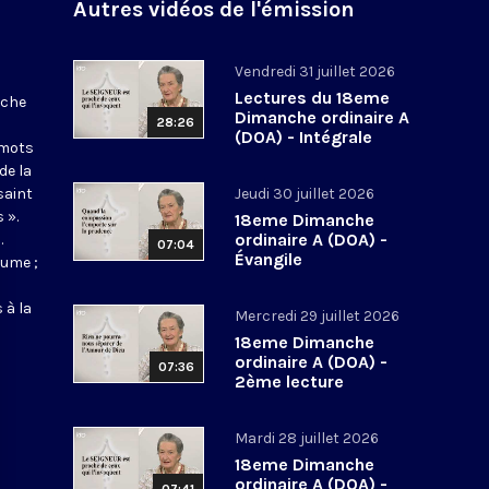
Autres vidéos de l'émission
Vendredi 31 juillet 2026
Lectures du 18eme
nche
Dimanche ordinaire A
28:26
(DOA) - Intégrale
 mots
de la
saint
Jeudi 30 juillet 2026
 ».
18eme Dimanche
ordinaire A (DOA) -
.
07:04
Évangile
aume ;
 à la
Mercredi 29 juillet 2026
18eme Dimanche
ordinaire A (DOA) -
07:36
2ème lecture
Mardi 28 juillet 2026
18eme Dimanche
ordinaire A (DOA) -
07:41