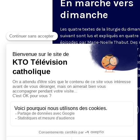
En marche vers
dimanche
Les quatre textes de la liturgie du dima
suivant sont lus et expliqués en quatre
épisodes par Marie-Noëlle Thabut. Des
simples et lumineux pour aller au cœur 
Révélation biblique, entrer dans ce que 
Luc appelle « l’intelligence des Écritures
Chaque jour, vivez avec la Parole de Dieu
Lundi, la première lecture ; mardi, le ps
mercredi, la deuxième lecture ; jeudi,
l’Évangile ; vendredi, les quatre épisodes
suite.
Visiter la page de l'émission