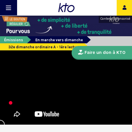
Contenu sponsorisé
Émissions
En marche vers dimanche
32e dimanche ordinaire A - 1ère lecture
Faire un don à KTO