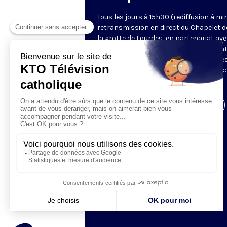
Tous les jours à 15h30 (rediffusion à min
retransmission en direct du Chapelet d
la grotte de Lourdes, en partenariat ave
Sanctuaires. Chaque jour, l'une des qua
méditations des mystères du Rosaire e
proposée en communion de prière avec
pèlerins à Lourdes.
Visiter la page de l'émission