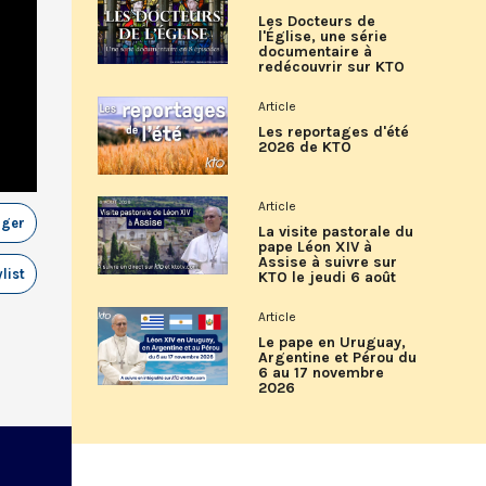
Les Docteurs de
l'Église, une série
documentaire à
redécouvrir sur KTO
Article
Les reportages d'été
2026 de KTO
Article
ager
La visite pastorale du
pape Léon XIV à
Assise à suivre sur
list
KTO le jeudi 6 août
Article
Le pape en Uruguay,
Argentine et Pérou du
6 au 17 novembre
2026