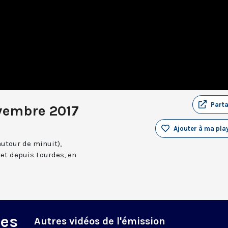
Part
vembre 2017
Ajouter à ma play
autour de minuit),
et depuis Lourdes, en
des
Autres vidéos de l'émission