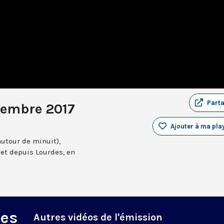
Part
vembre 2017
Ajouter à ma play
autour de minuit),
et depuis Lourdes, en
des
Autres vidéos de l'émission