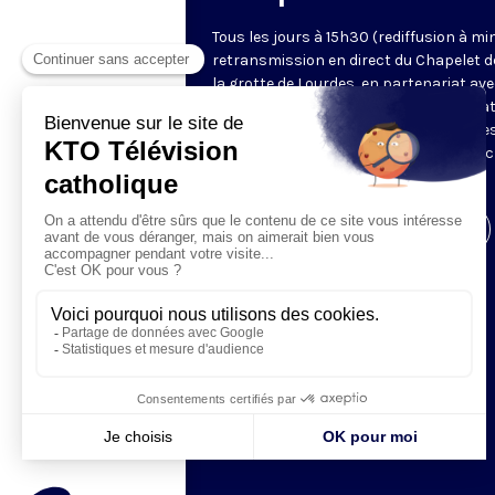
Tous les jours à 15h30 (rediffusion à min
retransmission en direct du Chapelet d
la grotte de Lourdes, en partenariat ave
Sanctuaires. Chaque jour, l'une des qua
méditations des mystères du Rosaire e
proposée en communion de prière avec
pèlerins à Lourdes.
Visiter la page de l'émission