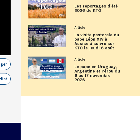
Les reportages d'été
2026 de KTO
Article
La visite pastorale du
pape Léon XIV à
Assise à suivre sur
KTO le jeudi 6 août
Article
ager
Le pape en Uruguay,
Argentine et Pérou du
6 au 17 novembre
list
2026