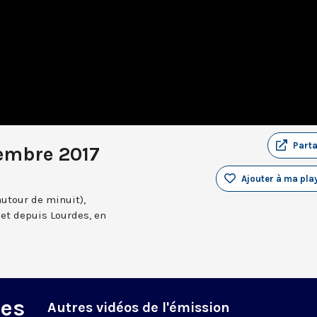
Part
embre 2017
Ajouter à ma play
autour de minuit),
et depuis Lourdes, en
des
Autres vidéos de l'émission