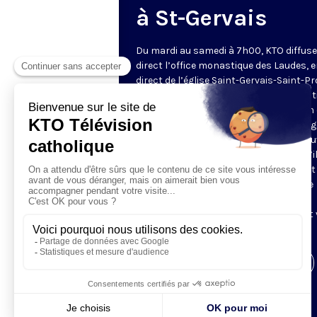
à St-Gervais
Du mardi au samedi à 7h00, KTO diffuse
direct l’office monastique des Laudes, 
direct de l’église Saint-Gervais-Saint-Pr
(Paris IVe), avec les Fraternités Monas
de Jérusalem. Les Laudes – dont le nom
dérivé du terme latin qui signifie "louang
sont d’abord la prière de louange qui ou
journée pour remercier Dieu du don qu’i
fait de ce jour nouveau, et le placer tout
entier sous son regard. Mais son heure
matinale éveille aussi le souvenir de la
Résurrection du Seigneur, "soleil levant
nous visiter" (Lc 1,28).
Visiter la page de l'émission