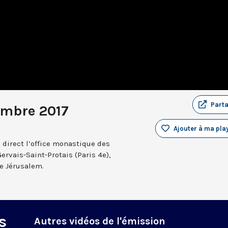
Part
embre 2017
Ajouter à ma play
 direct l’office monastique des
Gervais-Saint-Protais (Paris 4e),
e Jérusalem.
s
Autres vidéos de l'émission