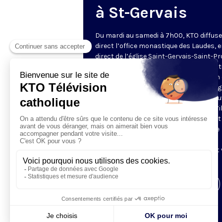
à St-Gervais
Du mardi au samedi à 7h00, KTO diffuse
direct l’office monastique des Laudes, 
direct de l’église Saint-Gervais-Saint-Pr
(Paris IVe), avec les Fraternités Monas
de Jérusalem. Les Laudes – dont le nom
dérivé du terme latin qui signifie "louang
sont d’abord la prière de louange qui ou
journée pour remercier Dieu du don qu’i
fait de ce jour nouveau, et le placer tout
entier sous son regard. Mais son heure
matinale éveille aussi le souvenir de la
Résurrection du Seigneur, "soleil levant
nous visiter" (Lc 1,28).
Visiter la page de l'émission