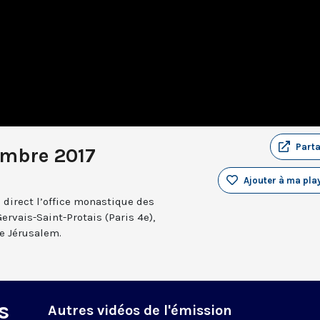
Part
embre 2017
Ajouter à ma play
 direct l’office monastique des
Gervais-Saint-Protais (Paris 4e),
e Jérusalem.
s
Autres vidéos de l'émission