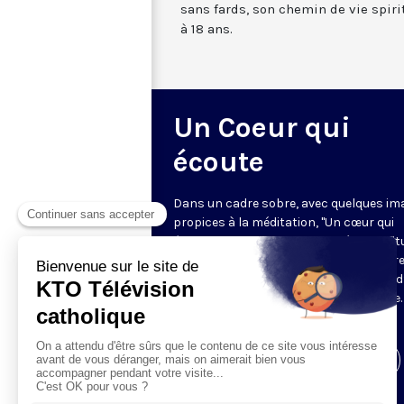
sans fards, son chemin de vie spiri
à 18 ans.
Un Coeur qui
écoute
Dans un cadre sobre, avec quelques im
propices à la méditation, "Un cœur qui
écoute" donne toute sa place à la spirit
sur le ton de l’intime. Cyril Lepeigneux r
un invité pour 26 minutes d’évocation 
vie, d’une intense expérience spirituelle. 
vivante et incarnée par des témoins.
Visiter la page de l'émission