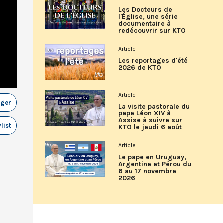
Les Docteurs de
l'Église, une série
documentaire à
redécouvrir sur KTO
Article
Les reportages d'été
2026 de KTO
Article
ager
La visite pastorale du
pape Léon XIV à
Assise à suivre sur
list
KTO le jeudi 6 août
Article
Le pape en Uruguay,
Argentine et Pérou du
6 au 17 novembre
2026