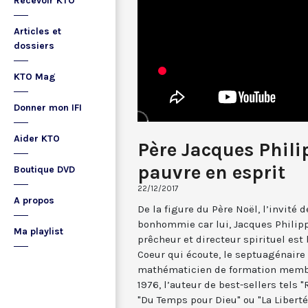
Recevoir KTO
Articles et
dossiers
KTO Mag
Donner mon IFI
Aider KTO
Père Jacques Phili
pauvre en esprit
Boutique DVD
22/12/2017
A propos
De la figure du Père Noël, l’invité d
bonhommie car lui, Jacques Philippe
Ma playlist
prêcheur et directeur spirituel est 
Coeur qui écoute, le septuagénaire a
mathématicien de formation memb
1976, l’auteur de best-sellers tels 
"Du Temps pour Dieu" ou "La Liberté