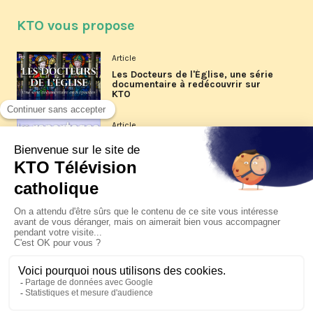
KTO vous propose
Article
Les Docteurs de l'Église, une série
documentaire à redécouvrir sur
KTO
Article
Les reportages d'été 2026 de KTO
Article
La visite pastorale du pape Léon
XIV à Assise à suivre sur KTO le
jeudi 6 août
Article
Le pape en Uruguay, Argentine et
Pérou du 6 au 17 novembre 2026