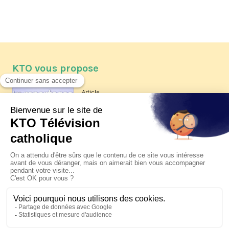
KTO vous propose
Article
Les reportages d'été 2026 de KTO
Article
La visite pastorale du pape Léon
XIV à Assise à suivre sur KTO le
jeudi 6 août
Article
Le pape en Uruguay, Argentine et
Pérou du 6 au 17 novembre 2026