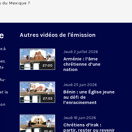
ns du Mexique ?
e
Autres vidéos de l'émission
e à
Jeudi 2 juillet 2026
Arménie : l’âme
es.
chrétienne d’une
27:00
te
nation
 Au-
Jeudi 25 juin 2026
Bénin : une Église jeune
et la
au défi de
27:03
l’enracinement
ion
Jeudi 18 juin 2026
Chrétiens d’Irak :
partir, rester ou revenir
25:41