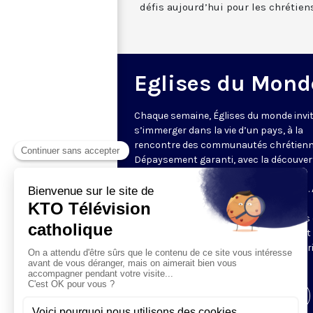
défis aujourd’hui pour les chrétie
Eglises du Mond
Chaque semaine, Églises du monde invit
s’immerger dans la vie d’un pays, à la
rencontre des communautés chrétienn
Dépaysement garanti, avec la découver
des spécificités et du rayonnement de
l’Église catholique ou de ses difficultés.
delà de l’actualité, il s’agit aussi de
comprendre les grands enjeux du pays 
contribution que les chrétiens peuvent
apporter à la société. Présenté par Mar
Fontenille chaque jeudi à 21h45.
Visiter la page de l'émission