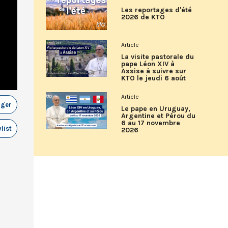
Les reportages d'été
2026 de KTO
Article
La visite pastorale du
pape Léon XIV à
Assise à suivre sur
KTO le jeudi 6 août
Article
ager
Le pape en Uruguay,
Argentine et Pérou du
6 au 17 novembre
list
2026