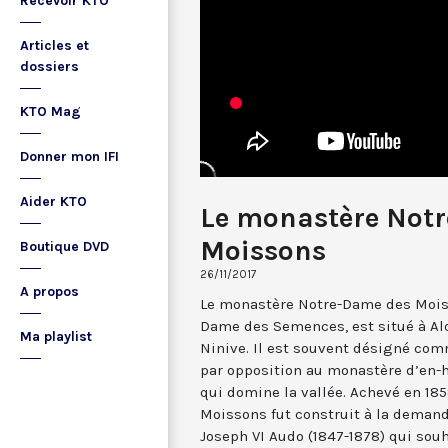
Recevoir KTO
Articles et
dossiers
KTO Mag
Donner mon IFI
Aider KTO
Le monastère Not
Moissons
Boutique DVD
26/11/2017
A propos
Le monastère Notre-Dame des Mois
Dame des Semences, est situé à Alq
Ma playlist
Ninive. Il est souvent désigné com
par opposition au monastère d’en-h
qui domine la vallée. Achevé en 18
Moissons fut construit à la deman
Joseph VI Audo (1847-1878) qui souh