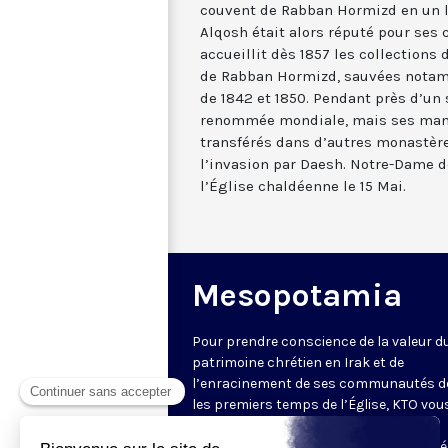
couvent de Rabban Hormizd en un l
Alqosh était alors réputé pour ses 
accueillit dès 1857 les collections
de Rabban Hormizd, sauvées notam
de 1842 et 1850. Pendant près d’un 
renommée mondiale, mais ses manu
transférés dans d’autres monastères
l’invasion par Daesh. Notre-Dame d
l’Église chaldéenne le 15 Mai.
Mesopotamia
Pour prendre conscience de la valeur d
patrimoine chrétien en Irak et de
l’enracinement de ses communautés d
les premiers temps de l’Église, KTO vou
invite à partir à la découverte d’un site
exceptionnel, haut-lieu de la spiritualité