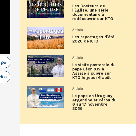
Les Docteurs de
l'Église, une série
documentaire à
redécouvrir sur KTO
Article
Les reportages d'été
2026 de KTO
Article
ager
La visite pastorale du
pape Léon XIV à
Assise à suivre sur
list
KTO le jeudi 6 août
Article
Le pape en Uruguay,
Argentine et Pérou du
6 au 17 novembre
2026