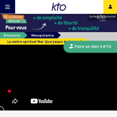
Contenu sponsorisé
Émissions
Mesopotamia
Le centre spirituel Mar Qouryaqos de Comané
Faire un don à KTO