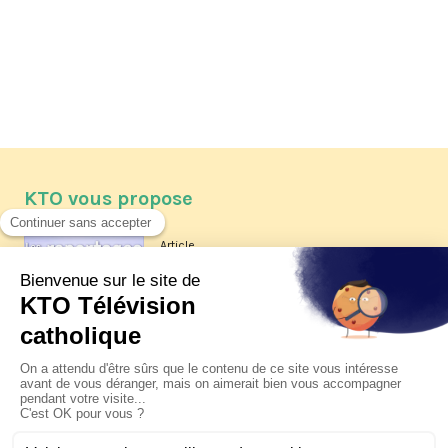
KTO vous propose
Article
Les reportages d'été 2026 de KTO
Article
La visite pastorale du pape Léon
XIV à Assise à suivre sur KTO le
jeudi 6 août
Article