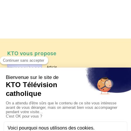
KTO vous propose
Article
Les reportages d'été 2026 de KTO
Article
La visite pastorale du pape Léon
XIV à Assise à suivre sur KTO le
jeudi 6 août
Article
Le pape en Uruguay, Argentine et