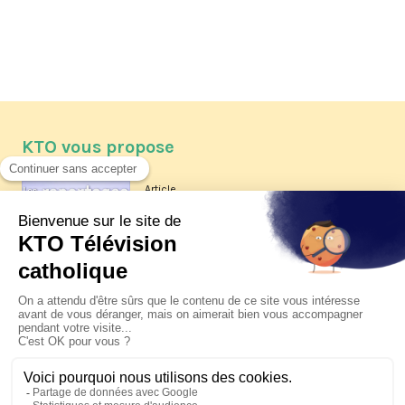
KTO vous propose
Article
Les reportages d'été 2026 de KTO
Article
La visite pastorale du pape Léon
XIV à Assise à suivre sur KTO le
jeudi 6 août
Article
Le pape en Uruguay, Argentine et
Pérou du 6 au 17 novembre 2026