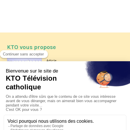
KTO vous propose
Article
Les reportages d'été 2026 de KTO
Article
La visite pastorale du pape Léon
XIV à Assise à suivre sur KTO le
jeudi 6 août
Article
Le pape en Uruguay, Argentine et
Pérou du 6 au 17 novembre 2026