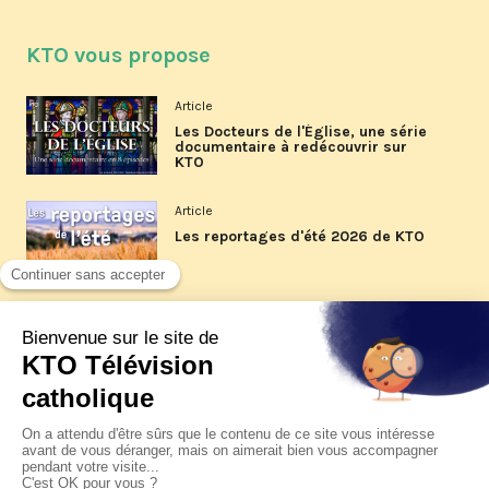
KTO vous propose
Article
Les Docteurs de l'Église, une série
documentaire à redécouvrir sur
KTO
Article
Les reportages d'été 2026 de KTO
Article
La visite pastorale du pape Léon
XIV à Assise à suivre sur KTO le
jeudi 6 août
Article
Le pape en Uruguay, Argentine et
Pérou du 6 au 17 novembre 2026