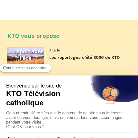
KTO vous propose
Article
Les reportages d'été 2026 de KTO
Article
La visite pastorale du pape Léon
XIV à Assise à suivre sur KTO le
jeudi 6 août
Article
Le pape en Uruguay, Argentine et
Pérou du 6 au 17 novembre 2026