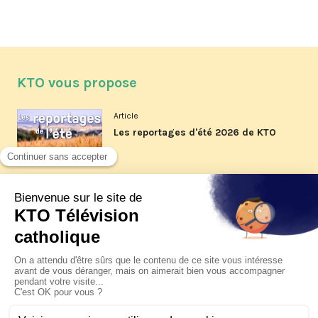
KTO vous propose
Article
Les reportages d'été 2026 de KTO
Article
La visite pastorale du pape Léon
XIV à Assise à suivre sur KTO le
jeudi 6 août
Article
Le pape en Uruguay, Argentine et
Pérou du 6 au 17 novembre 2026