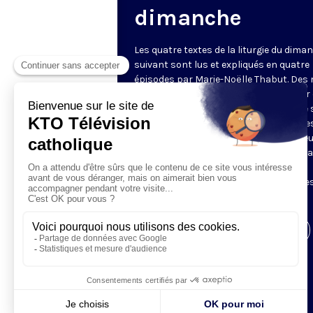
dimanche
Les quatre textes de la liturgie du dima
suivant sont lus et expliqués en quatre
épisodes par Marie-Noëlle Thabut. Des
simples et lumineux pour aller au cœur 
Révélation biblique, entrer dans ce que 
Luc appelle « l’intelligence des Écritures
Chaque jour, vivez avec la Parole de Dieu
Lundi, la première lecture ; mardi, le ps
mercredi, la deuxième lecture ; jeudi,
l’Évangile ; vendredi, les quatre épisodes
suite.
Visiter la page de l'émission