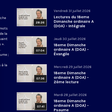
Vendredi 31 juillet 2026
Lectures du 18eme
nche
Dimanche ordinaire A
28:26
(DOA) - Intégrale
 mots
de la
saint
Jeudi 30 juillet 2026
 ».
18eme Dimanche
ordinaire A (DOA) -
.
07:04
Évangile
aume ;
 à la
Mercredi 29 juillet 2026
18eme Dimanche
ordinaire A (DOA) -
07:36
2ème lecture
Mardi 28 juillet 2026
18eme Dimanche
ordinaire A (DOA) -
07:41
Psaume