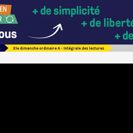
e
31e dimanche ordinaire A - Intégrale des lectures