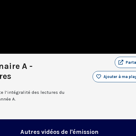
Part
aire A -
res
Ajouter à ma play
e l’intégralité des lectures du
année A.
Autres vidéos de l'émission