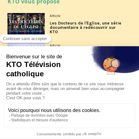
KTO vous propose
Article
Les Docteurs de l'Église, une série
documentaire à redécouvrir sur
KTO
Article
Les reportages d'été 2026 de KTO
Article
La visite pastorale du pape Léon
XIV à Assise à suivre sur KTO le
jeudi 6 août
Article
Le pape en Uruguay, Argentine et
Pérou du 6 au 17 novembre 2026