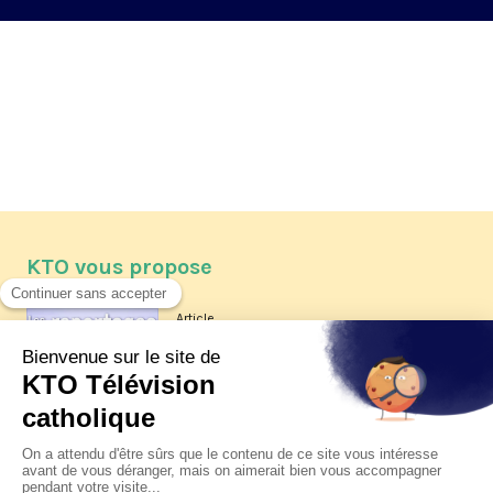
KTO vous propose
Article
Les reportages d'été 2026 de KTO
Article
La visite pastorale du pape Léon
XIV à Assise à suivre sur KTO le
jeudi 6 août