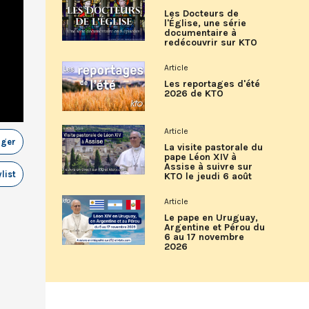
Les Docteurs de
l'Église, une série
documentaire à
redécouvrir sur KTO
Article
Les reportages d'été
2026 de KTO
Article
ager
La visite pastorale du
pape Léon XIV à
Assise à suivre sur
list
KTO le jeudi 6 août
Article
Le pape en Uruguay,
Argentine et Pérou du
6 au 17 novembre
2026