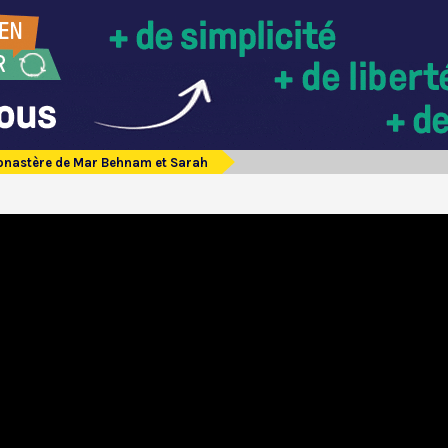
onastère de Mar Behnam et Sarah