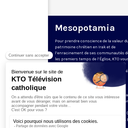
Mesopotamia
Pour prendre conscience de la valeur d
patrimoine chrétien en Irak et de
l’enracinement de ses communautés d
les premiers temps de l’Église, KTO vou
invite à partir à la découverte d’un site
exceptionnel, haut-lieu de la spiritualité
chrétienne, de son architecture et des
témoignages des membres de la
communauté locale. Ces vidéos sont
produites en partenariat avec l’associa
Mesopotamia qui s’est engagée dans u
travail d’inventaire essentiel, face aux
destructions massives commises par 
sur ces sites aujourd’hui abandonnés, p
ou détruits.