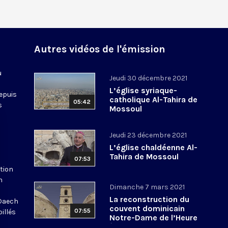
Autres vidéos de l'émission
u
Jeudi 30 décembre 2021
L’église syriaque-
epuis
catholique Al-Tahira de
05:42
s
Mossoul
Jeudi 23 décembre 2021
L’église chaldéenne Al-
Tahira de Mossoul
07:53
tion
n
Dimanche 7 mars 2021
La reconstruction du
Daech
couvent dominicain
07:55
illés
Notre-Dame de l’Heure
à Mossoul