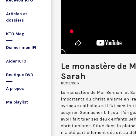
Recevoir KTO
Articles et
dossiers
KTO Mag
Donner mon IFI
Aider KTO
Le monastère de 
Sarah
Boutique DVD
10/09/2017
A propos
Le monastère de Mar Behnam et Sar
importants du christianisme en Ir
Ma playlist
syriaque catholique. Il fut construit
assyrien Sennacherib II, qui l’érig
avoir fait tuer ses deux enfants Be
christianisme. Situé dans la plain
il a été partiellement détruit au d