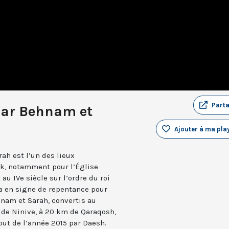
Part
Mar Behnam et
Ajouter à ma play
ah est l’un des lieux
ak, notamment pour l’Église
 au IVe siècle sur l’ordre du roi
ea en signe de repentance pour
hnam et Sarah, convertis au
e de Ninive, à 20 km de Qaraqosh,
ébut de l’année 2015 par Daesh.