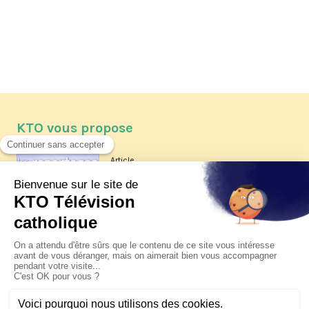
KTO vous propose
Article
Les reportages d'été 2026 de KTO
Article
La visite pastorale du pape Léon
XIV à Assise à suivre sur KTO le
jeudi 6 août
Article
Le pape en Uruguay, Argentine et