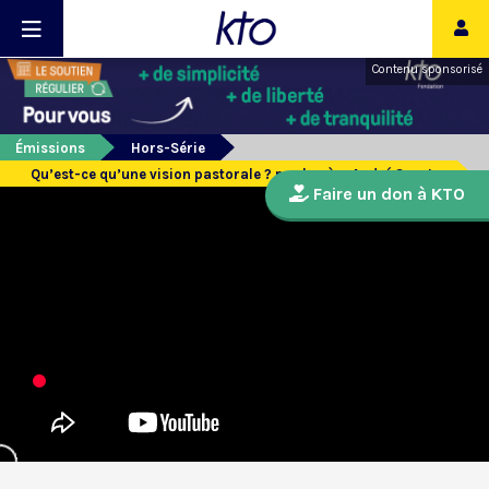
Contenu sponsorisé
Émissions
Hors-Série
Qu’est-ce qu’une vision pastorale ? par le père André Sarota
Faire un don à KTO