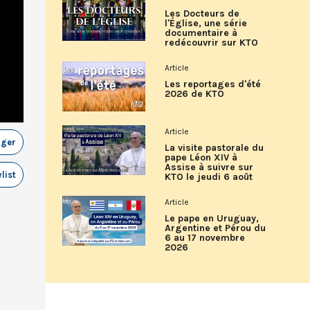
Les Docteurs de
l'Église, une série
documentaire à
redécouvrir sur KTO
Article
Les reportages d'été
2026 de KTO
Article
ager
La visite pastorale du
pape Léon XIV à
Assise à suivre sur
list
KTO le jeudi 6 août
Article
Le pape en Uruguay,
Argentine et Pérou du
6 au 17 novembre
2026