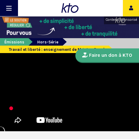
Contenu sponsorisé
Émissions
Hors-Série
Travail et liberté : enseignement de Mgr Luc Ravel
Faire un don à KTO