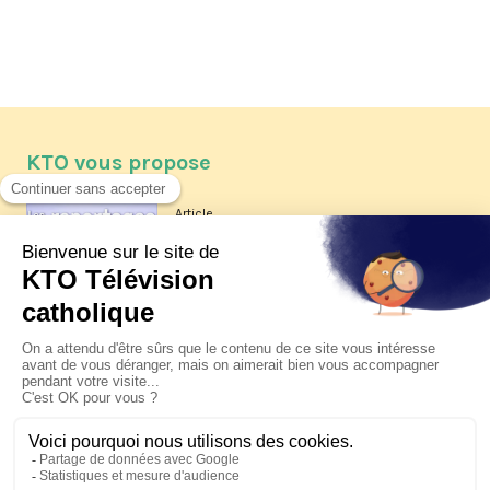
KTO vous propose
Article
Les reportages d'été 2026 de KTO
Article
La visite pastorale du pape Léon
XIV à Assise à suivre sur KTO le
jeudi 6 août
Article
Le pape en Uruguay, Argentine et
Pérou du 6 au 17 novembre 2026