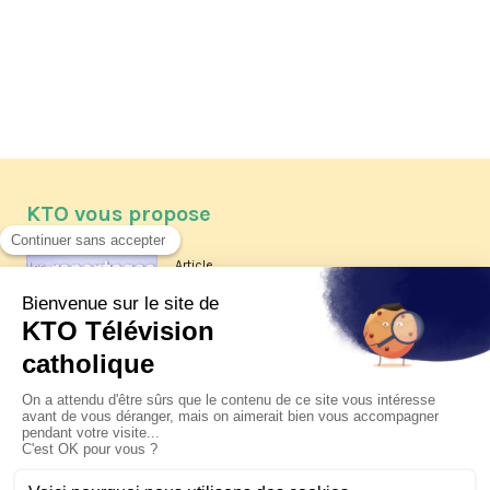
KTO vous propose
Article
Les reportages d'été 2026 de KTO
Article
La visite pastorale du pape Léon
XIV à Assise à suivre sur KTO le
jeudi 6 août
Article