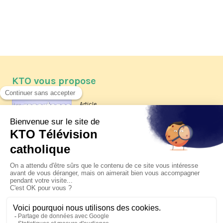
KTO vous propose
Article
Les reportages d'été 2026 de KTO
Article
La visite pastorale du pape Léon
XIV à Assise à suivre sur KTO le
jeudi 6 août
Article
Le pape en Uruguay, Argentine et
Pérou du 6 au 17 novembre 2026