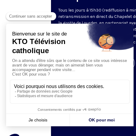
Tous les jours à 15h30 (rediffusion à min
retransmission en direct du Chapelet d
la grotte de Lourdes, en partenariat ave
Sanctuaires. Chaque jour, l'une des qua
méditations des mystères du Rosaire e
proposée en communion de prière avec
pèlerins à Lourdes.
Visiter la page de l'émission