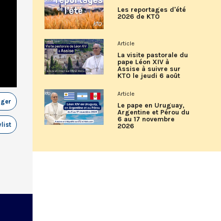
Les reportages d'été
2026 de KTO
Article
La visite pastorale du
pape Léon XIV à
Assise à suivre sur
KTO le jeudi 6 août
Article
ager
Le pape en Uruguay,
Argentine et Pérou du
6 au 17 novembre
list
2026