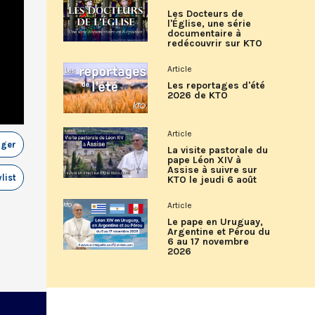
Les Docteurs de
l'Église, une série
documentaire à
redécouvrir sur KTO
Article
Les reportages d'été
2026 de KTO
Article
ager
La visite pastorale du
pape Léon XIV à
Assise à suivre sur
list
KTO le jeudi 6 août
Article
Le pape en Uruguay,
Argentine et Pérou du
6 au 17 novembre
2026