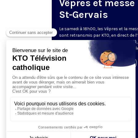
Vêpres et messe
St-Gervais
Le samedi à 18h00, les Vêpres et la mes
sont retransmis par KTO, en direct de l’
Saint-Gervais-Saint-Protais (Paris, IVe),
les Fraternités Monastiques de Jérusal
Visiter la page de l'émission