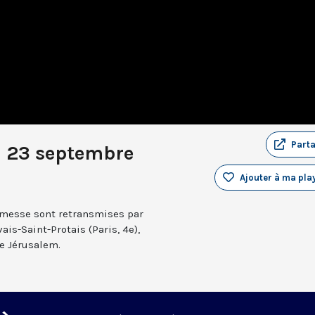
Part
u 23 septembre
Ajouter à ma play
a messe sont retransmises par
ais-Saint-Protais (Paris, 4e),
e Jérusalem.