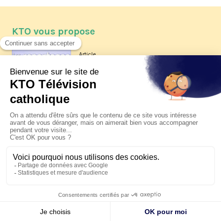
KTO vous propose
Article
Les reportages d'été 2026 de KTO
Article
La visite pastorale du pape Léon
XIV à Assise à suivre sur KTO le
jeudi 6 août
Article
Le pape en Uruguay, Argentine et
Pérou du 6 au 17 novembre 2026
© KTO 2026 —
Contact
—
Mentions légales