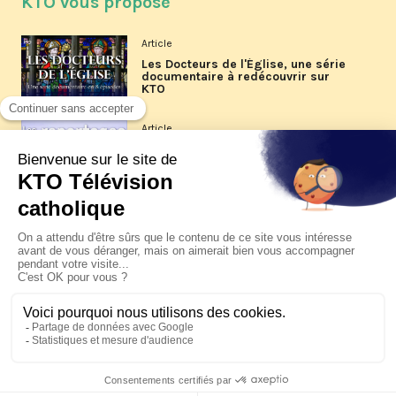
KTO vous propose
Article
Les Docteurs de l'Église, une série
documentaire à redécouvrir sur
KTO
Article
Les reportages d'été 2026 de KTO
Article
La visite pastorale du pape Léon
XIV à Assise à suivre sur KTO le
jeudi 6 août
Article
Le pape en Uruguay, Argentine et
Pérou du 6 au 17 novembre 2026