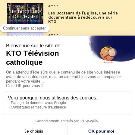
Article
Les Docteurs de l'Église, une série
documentaire à redécouvrir sur
KTO
Article
Les reportages d'été 2026 de KTO
Article
La visite pastorale du pape Léon
XIV à Assise à suivre sur KTO le
jeudi 6 août
Article
Le pape en Uruguay, Argentine et
Pérou du 6 au 17 novembre 2026
© KTO 2026 —
Contact
—
Mentions légales