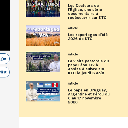
Les Docteurs de
l'Église, une série
documentaire à
redécouvrir sur KTO
Article
Les reportages d'été
2026 de KTO
Article
ager
La visite pastorale du
pape Léon XIV à
Assise à suivre sur
list
KTO le jeudi 6 août
Article
Le pape en Uruguay,
Argentine et Pérou du
6 au 17 novembre
2026