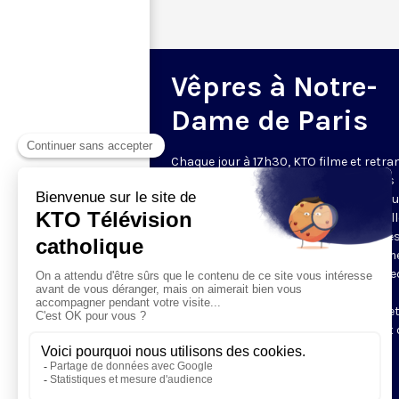
Vêpres à Notre-
Dame de Paris
Chaque jour à 17h30, KTO filme et retr
les Vêpres depuis Notre-Dame de Paris
rouverte. Les Vêpres font partie des He
de l’Office divin, c’est la prière solennel
soir. L’office de Vêpres comprend, aprè
l’introduction, une hymne, deux Psaum
Cantique du Nouveau Testament, une le
brève, le chant d’actions de grâces du
Magnificat, les prières d’intercession e
brève oraison. Les textes des Vêpres et 
messe sont presque toujours ceux
qu’indiquent le site
www.aelf.org
.