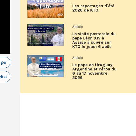
Les reportages d'été
2026 de KTO
Article
La visite pastorale du
pape Léon XIV à
Assise à suivre sur
KTO le jeudi 6 août
Article
ager
Le pape en Uruguay,
Argentine et Pérou du
6 au 17 novembre
list
2026