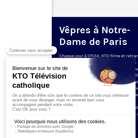
Vêpres à Notre-
Dame de Paris
Chaque jour à 17h30, KTO filme et retr
les Vêpres depuis Notre-Dame de Paris
rouverte. Les Vêpres font partie des He
de l’Office divin, c’est la prière solennel
soir. L’office de Vêpres comprend, aprè
l’introduction, une hymne, deux Psaum
Cantique du Nouveau Testament, une le
brève, le chant d’actions de grâces du
Magnificat, les prières d’intercession e
brève oraison. Les textes des Vêpres et 
messe sont presque toujours ceux
qu’indiquent le site
www.aelf.org
.