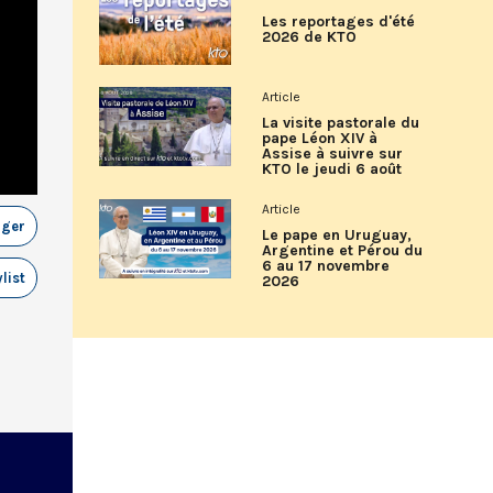
Les reportages d'été
2026 de KTO
Article
La visite pastorale du
pape Léon XIV à
Assise à suivre sur
KTO le jeudi 6 août
Article
ager
Le pape en Uruguay,
Argentine et Pérou du
6 au 17 novembre
list
2026