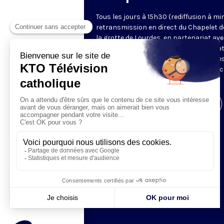
Tous les jours à 15h30 (rediffusion à min
retransmission en direct du Chapelet d
la grotte de Lourdes, en partenariat ave
Sanctuaires. Chaque jour, l'une des qua
méditations des mystères du Rosaire e
proposée en communion de prière avec
pèlerins à Lourdes.
Visiter la page de l'émission