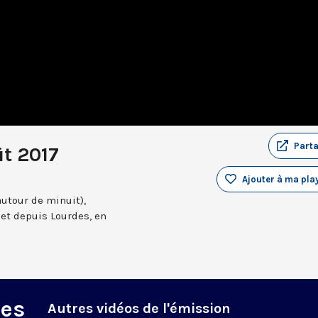
Part
ût 2017
Ajouter à ma play
autour de minuit),
et depuis Lourdes, en
des
Autres vidéos de l'émission