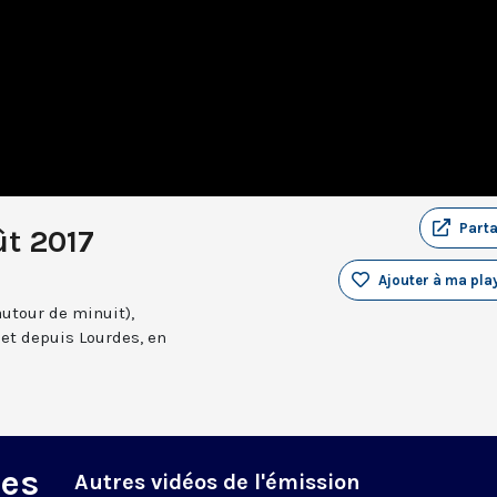
Part
ût 2017
Ajouter à ma play
autour de minuit),
et depuis Lourdes, en
des
Autres vidéos de l'émission