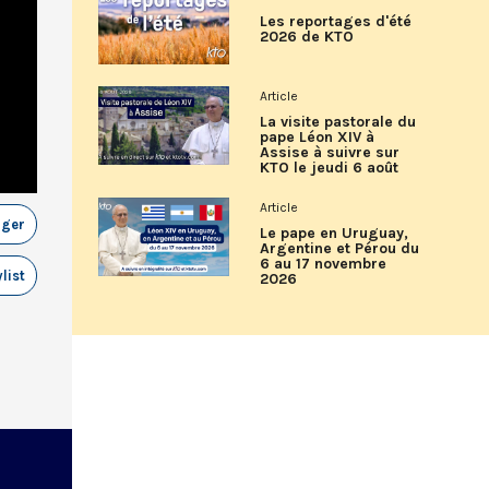
Les reportages d'été
2026 de KTO
Article
La visite pastorale du
pape Léon XIV à
Assise à suivre sur
KTO le jeudi 6 août
Article
ager
Le pape en Uruguay,
Argentine et Pérou du
6 au 17 novembre
list
2026