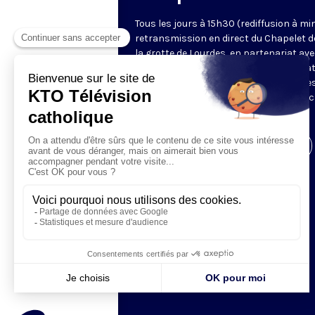
Tous les jours à 15h30 (rediffusion à min
retransmission en direct du Chapelet d
la grotte de Lourdes, en partenariat ave
Sanctuaires. Chaque jour, l'une des qua
méditations des mystères du Rosaire e
proposée en communion de prière avec
pèlerins à Lourdes.
Visiter la page de l'émission