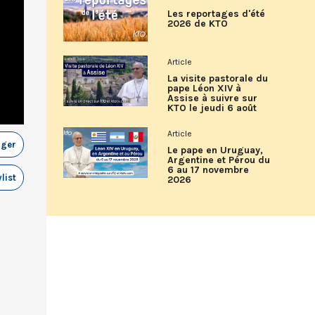
Les reportages d'été
2026 de KTO
Article
La visite pastorale du
pape Léon XIV à
Assise à suivre sur
KTO le jeudi 6 août
Article
ager
Le pape en Uruguay,
Argentine et Pérou du
6 au 17 novembre
list
2026