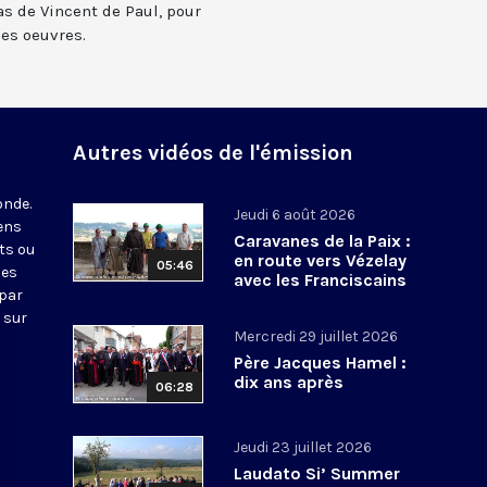
as de Vincent de Paul, pour
ses oeuvres.
Autres vidéos de l'émission
onde.
Jeudi 6 août 2026
iens
Caravanes de la Paix :
ts ou
en route vers Vézelay
05:46
nes
avec les Franciscains
 par
 sur
Mercredi 29 juillet 2026
Père Jacques Hamel :
dix ans après
06:28
Jeudi 23 juillet 2026
Laudato Si’ Summer