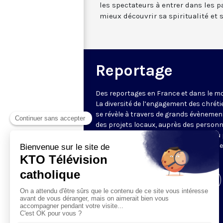
les spectateurs à entrer dans les p
mieux découvrir sa spiritualité et 
Reportage
Des reportages en France et dans le m
La diversité de l’engagement des chrét
se révèle à travers de grands évènemen
des projets locaux, auprès des person
fragiles, au service du Bien commun ou
l’évangélisation. Un regard d’espérance
le monde.
Visiter la page de l'émission