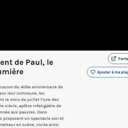
Part
ent de Paul, le
umière
Ajouter à ma play
occasion du 400e anniversaire de
 dans leur commune, les
t le mois de juillet l’une des
Ie siècle, apôtre infatigable de
donnée aux pauvres. Dans
ls proposent un spectacle son et
metteur en scène, invite ainsi