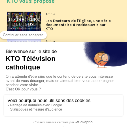
KTO vous propose
Article
Les Docteurs de l'Église, une série
documentaire à redécouvrir sur
KTO
Article
Les reportages d'été 2026 de KTO
Article
La visite pastorale du pape Léon
XIV à Assise à suivre sur KTO le
jeudi 6 août
Article
Le pape en Uruguay, Argentine et
Pérou du 6 au 17 novembre 2026