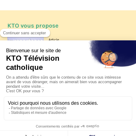
KTO vous propose
Article
Les reportages d'été 2026 de KTO
Article
La visite pastorale du pape Léon
XIV à Assise à suivre sur KTO le
jeudi 6 août
Article
Le pape en Uruguay, Argentine et
Pérou du 6 au 17 novembre 2026