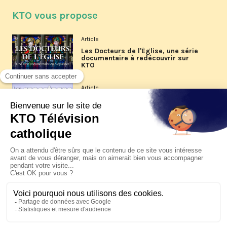
KTO vous propose
Article
Les Docteurs de l'Église, une série
documentaire à redécouvrir sur
KTO
Article
Les reportages d'été 2026 de KTO
Article
La visite pastorale du pape Léon
XIV à Assise à suivre sur KTO le
jeudi 6 août
Article
Le pape en Uruguay, Argentine et
Pérou du 6 au 17 novembre 2026