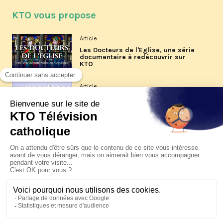
KTO vous propose
Article
Les Docteurs de l'Église, une série
documentaire à redécouvrir sur
KTO
Article
Les reportages d'été 2026 de KTO
Article
La visite pastorale du pape Léon
XIV à Assise à suivre sur KTO le
jeudi 6 août
Article
Le pape en Uruguay, Argentine et
Pérou du 6 au 17 novembre 2026