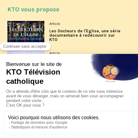
KTO vous propose
Article
Les Docteurs de l'Église, une série
documentaire à redécouvrir sur
KTO
Article
Les reportages d'été 2026 de KTO
Article
La visite pastorale du pape Léon
XIV à Assise à suivre sur KTO le
jeudi 6 août
Article
Le pape en Uruguay, Argentine et
Pérou du 6 au 17 novembre 2026