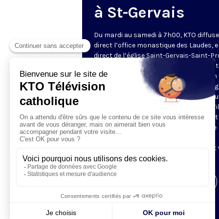
à St-Gervais
Du mardi au samedi à 7h00, KTO diffuse
direct l’office monastique des Laudes, 
direct de l’église Saint-Gervais-Saint-Pr
(Paris IVe), avec les Fraternités Monas
de Jérusalem. Les Laudes – dont le nom
dérivé du terme latin qui signifie "louang
sont d’abord la prière de louange qui ou
journée pour remercier Dieu du don qu’i
fait de ce jour nouveau, et le placer tout
entier sous son regard. Mais son heure
matinale éveille aussi le souvenir de la
Résurrection du Seigneur, "soleil levant
nous visiter" (Lc 1,28).
Visiter la page de l'émission