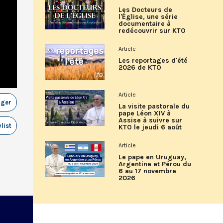
Les Docteurs de
l'Église, une série
documentaire à
redécouvrir sur KTO
Article
Les reportages d'été
2026 de KTO
Article
ager
La visite pastorale du
pape Léon XIV à
Assise à suivre sur
list
KTO le jeudi 6 août
Article
Le pape en Uruguay,
Argentine et Pérou du
6 au 17 novembre
2026