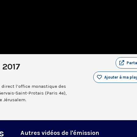
Part
t 2017
Ajouter à ma play
 direct l’office monastique des
Gervais-Saint-Protais (Paris 4e),
e Jérusalem.
s
Autres vidéos de l'émission