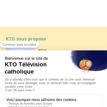
KTO vous propose
Article
Les reportages d'été 2026 de KTO
Article
La visite pastorale du pape Léon
XIV à Assise à suivre sur KTO le
jeudi 6 août
Article
Le pape en Uruguay, Argentine et
Pérou du 6 au 17 novembre 2026